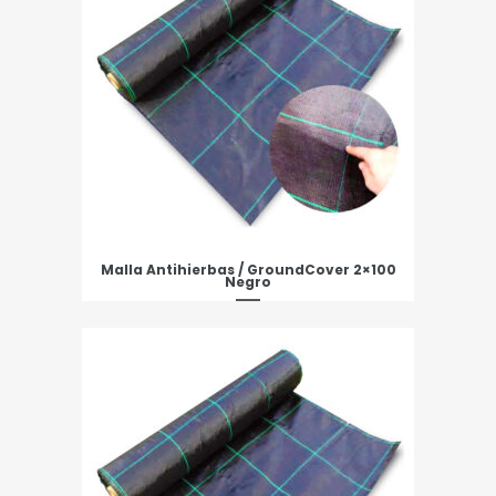
Malla Antihierbas / GroundCover 2×100
Negro