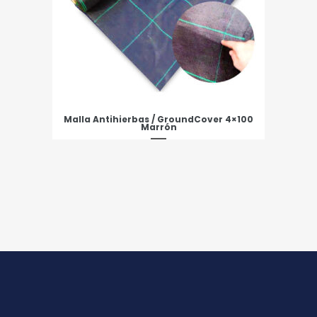
Malla Antihierbas / GroundCover 4×100
Marrón