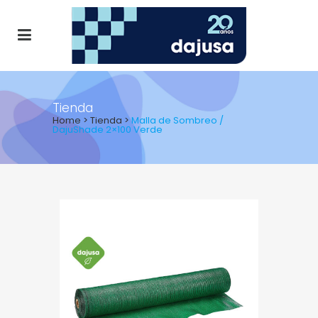
Tienda
Home
>
Tienda
>
Malla de Sombreo /
DajuShade 2×100 Verde