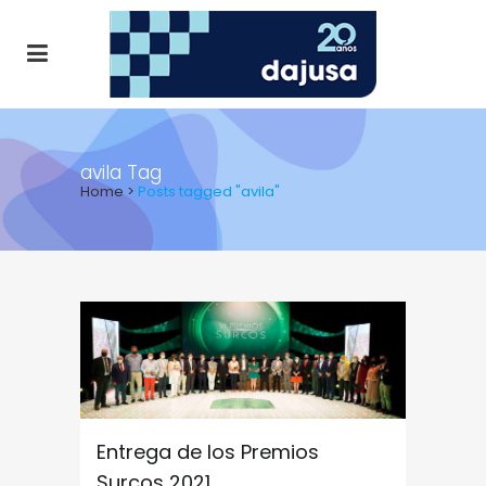
avila Tag
Home
>
Posts tagged "avila"
ALL
AGENDA
NOTICIAS
Entrega de los Premios
Surcos 2021