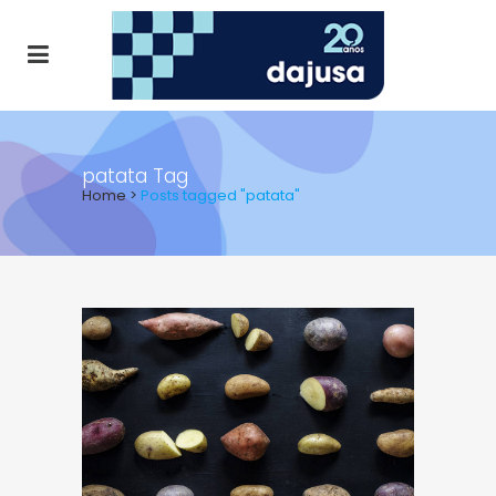
patata Tag
Home
>
Posts tagged "patata"
ALL
AGENDA
NOTICIAS